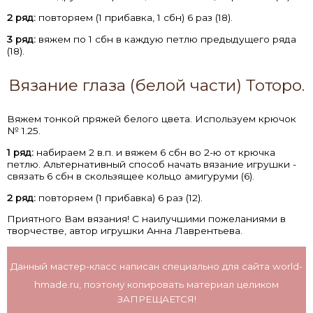
2 ряд:
повторяем (1 прибавка, 1 сбн) 6 раз (18).
3 ряд:
вяжем по 1 сбн в каждую петлю предыдущего ряда
(18).
Вязание глаза (белой части) Тоторо.
Вяжем тонкой пряжей белого цвета. Используем крючок
№ 1.25.
1 ряд:
набираем 2 в.п. и вяжем 6 сбн во 2-ю от крючка
петлю. Альтернативный способ начать вязание игрушки -
связать 6 сбн в скользящее кольцо амигуруми (6).
2 ряд:
повторяем (1 прибавка) 6 раз (12).
Приятного Вам вязания! С наилучшими пожеланиями в
творчестве, автор игрушки Анна Лаврентьева.
Данный мастер-класс написан специально для сайта
world-
hmade.ru
, поэтому копировать материал целиком
ЗАПРЕЩАЕТСЯ!