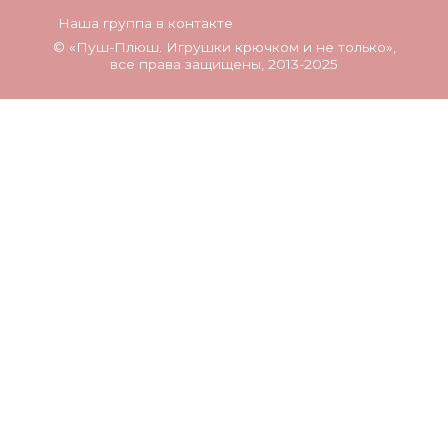
Наша группа в контакте
©
«Пуш-Плюш. Игрушки крючком и не только»
,
все права защищены, 2013-2025