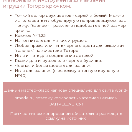
игрушки Тоторо крючком.
Тонкий велюр двух цветов - серый и белый. Можно
использовать и любую другую понравивишуюся вас
пряжу. Главное - правильно подобрать к ней размер
крючка.
Крючок № 1.25.
Наполнитель для мягких игрушек.
Любая пряжа или нить черного цвета для вышивки
"галочек" на животике Тоторо.
Игла и нить для соединения деталей.
Глазки для игрушек или черные бусинки.
Черная и белая шерсть для валяния.
Игла для валяния (я использую тонкую крученую
№40).
Данный мастер-класс написан специально для сайта
world-
hmade.ru
, поэтому копировать материал целиком
ЗАПРЕЩАЕТСЯ!
При частичном копировании обязательно размещать
ссылку на источник.