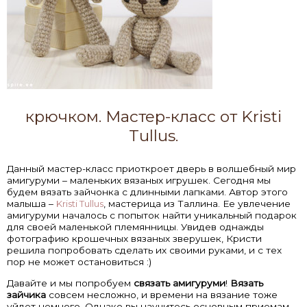
крючком. Мастер-класс от Kristi
Tullus.
Данный мастер-класс приоткроет дверь в волшебный мир
амигуруми – маленьких вязаных игрушек. Сегодня мы
будем вязать зайчонка с длинными лапками. Автор этого
малыша –
Kristi Tullus
, мастерица из Таллина. Ее увлечение
амигуруми началось с попыток найти уникальный подарок
для своей маленькой племянницы. Увидев однажды
фотографию крошечных вязаных зверушек, Кристи
решила попробовать сделать их своими руками, и с тех
пор не может остановиться :)
Давайте и мы попробуем
связать амигуруми
!
Вязать
зайчика
совсем несложно, и времени на вязание тоже
уйдет немного. Однако вы научитесь основным приемам