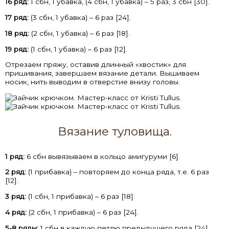
16 ряд:
1 сбн, 1 убавка, (4 сбн, 1 убавка) – 5 раз, 3 сбн [30].
17 ряд:
(3 сбн, 1 убавка) – 6 раз [24].
18 ряд:
(2 сбн, 1 убавка) – 6 раз [18].
19 ряд:
(1 сбн, 1 убавка) – 6 раз [12].
Отрезаем пряжу, оставив длинный «хвостик» для
пришивания, завершаем вязание детали. Вышиваем
носик, нить выводим в отверстие внизу головы.
Вязание туловища.
1 ряд:
6 сбн вывязываем в кольцо амигуруми [6].
2 ряд:
(1 прибавка) – повторяем до конца ряда, т.е. 6 раз
[12].
3 ряд:
(1 сбн, 1 прибавка) – 6 раз [18].
4 ряд:
(2 сбн, 1 прибавка) – 6 раз [24].
5-8 ряды:
1 сбн в каждую петлю предыдущего ряда [24].