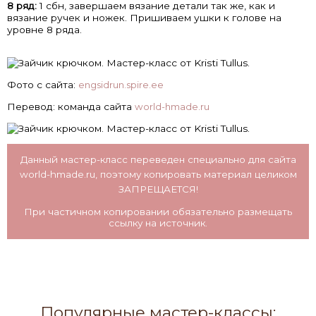
8 ряд:
1 сбн, завершаем вязание детали так же, как и
вязание ручек и ножек. Пришиваем ушки к голове на
уровне 8 ряда.
Фото с сайта:
engsidrun.spire.ee
Перевод: команда сайта
world-hmade.ru
Данный мастер-класс переведен специально для сайта
world-hmade.ru
, поэтому копировать материал целиком
ЗАПРЕЩАЕТСЯ!
При частичном копировании обязательно размещать
ссылку на источник.
Популярные мастер-классы: