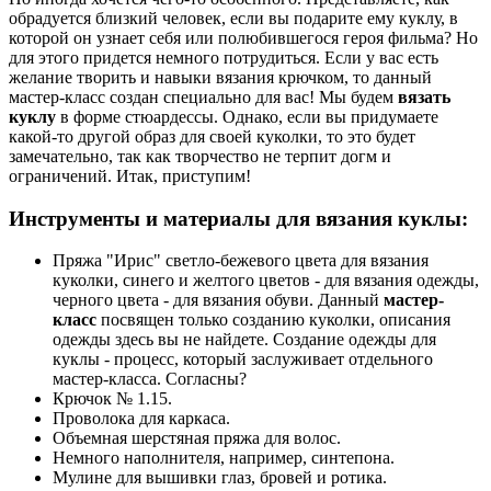
обрадуется близкий человек, если вы подарите ему куклу, в
которой он узнает себя или полюбившегося героя фильма? Но
для этого придется немного потрудиться. Если у вас есть
желание творить и навыки вязания крючком, то данный
мастер-класс создан специально для вас! Мы будем
вязать
куклу
в форме стюардессы. Однако, если вы придумаете
какой-то другой образ для своей куколки, то это будет
замечательно, так как творчество не терпит догм и
ограничений. Итак, приступим!
Инструменты и материалы для вязания куклы:
Пряжа "Ирис" светло-бежевого цвета для вязания
куколки, синего и желтого цветов - для вязания одежды,
черного цвета - для вязания обуви. Данный
мастер-
класс
посвящен только созданию куколки, описания
одежды здесь вы не найдете. Создание одежды для
куклы - процесс, который заслуживает отдельного
мастер-класса. Согласны?
Крючок № 1.15.
Проволока для каркаса.
Объемная шерстяная пряжа для волос.
Немного наполнителя, например, синтепона.
Мулине для вышивки глаз, бровей и ротика.