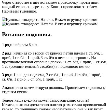
Через отверстие в шее вставляем проволочку, протягивая
каждый ее конец через ногу. Концы проволоки загибаем.
Набиваем туловище.
Вязание подошвы.
1 ряд:
набирем 6 в.п.
2 ряд:
начиная со второй от крючка петли вяжем 1 ст. б/н, 1
приб, 1 ст. б/н, 1 приб, 3 ст. б/н в петлю на вершине. На
противоположной стороне цепочки: 1 ст. б/н, 1 приб, 1 ст. б/н,
1 сс (соединительный столбик) в последнюю петлю.
3 ряд:
1 в.п. для подъема, 2 ст. б/н, 1 приб, 1 ст.б/н, 1 приб, 1
ст. б\н, 1 приб, 3 ст. б/н, 1 приб, 1 сс.
Аналогично вяжем вторую подошву. Пришиваем подошвы к
ступням куклы.
Теперь наша куколка может самостоятельно стоять!
Кстати, если вы достаточно плотно разместили проволочный
каркас, то пришивать голову необязательно, она и так будет