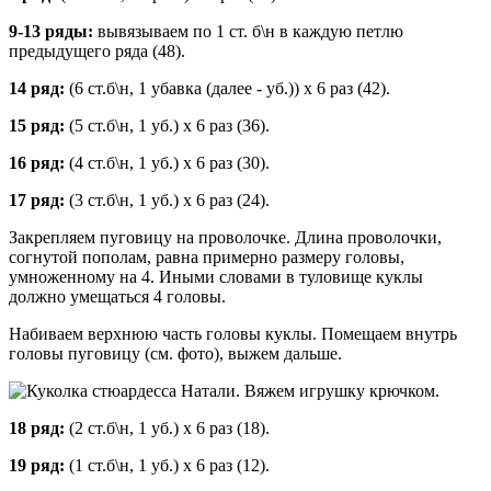
9-13 ряды:
вывязываем по 1 ст. б\н в каждую петлю
предыдущего ряда (48).
14 ряд:
(6 ст.б\н, 1 убавка (далее - уб.)) х 6 раз (42).
15 ряд:
(5 ст.б\н, 1 уб.) х 6 раз (36).
16 ряд:
(4 ст.б\н, 1 уб.) х 6 раз (30).
17 ряд:
(3 ст.б\н, 1 уб.) х 6 раз (24).
Закрепляем пуговицу на проволочке. Длина проволочки,
согнутой пополам, равна примерно размеру головы,
умноженному на 4. Иными словами в туловище куклы
должно умещаться 4 головы.
Набиваем верхнюю часть головы куклы. Помещаем внутрь
головы пуговицу (см. фото), выжем дальше.
18 ряд:
(2 ст.б\н, 1 уб.) х 6 раз (18).
19 ряд:
(1 ст.б\н, 1 уб.) х 6 раз (12).