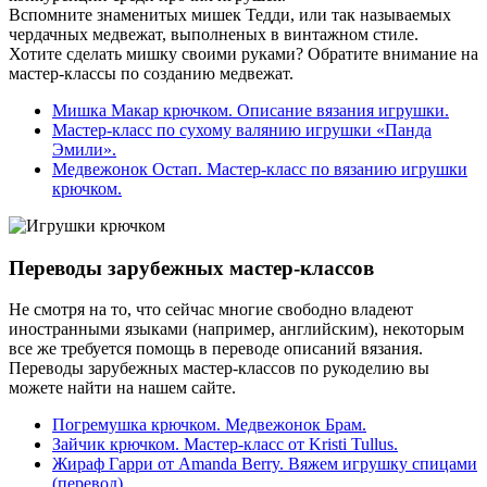
Вспомните знаменитых мишек Тедди, или так называемых
чердачных медвежат, выполненых в винтажном стиле.
Хотите сделать мишку своими руками? Обратите внимание на
мастер-классы по созданию медвежат.
Мишка Макар крючком. Описание вязания игрушки.
Мастер-класс по сухому валянию игрушки «Панда
Эмили».
Медвежонок Остап. Мастер-класс по вязанию игрушки
крючком.
Переводы зарубежных мастер-классов
Не смотря на то, что сейчас многие свободно владеют
иностранными языками (например, английским), некоторым
все же требуется помощь в переводе описаний вязания.
Переводы зарубежных мастер-классов по рукоделию вы
можете найти на нашем сайте.
Погремушка крючком. Медвежонок Брам.
Зайчик крючком. Мастер-класс от Kristi Tullus.
Жираф Гарри от Amanda Berry. Вяжем игрушку спицами
(перевод).